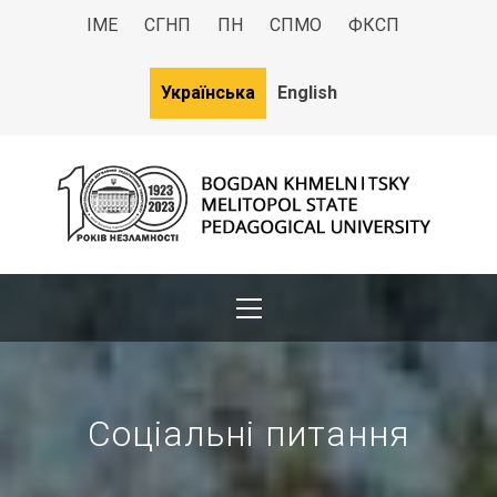
ІМЕ
СГНП
ПН
СПМО
ФКСП
Українська
English
МДПУ
Bogdan Khmelnitsky Melitopol State Pedagogical University
Соціальні питання