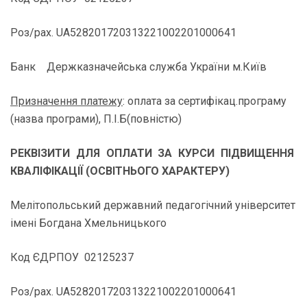
Роз/рах. UA528201720313221002201000641
Банк Держказначейська служба України м.Київ
Призначення платежу
: оплата за сертифікац.програму
(назва програми), П.І.Б(повністю)
РЕКВІЗИТИ ДЛЯ ОПЛАТИ ЗА КУРСИ ПІДВИЩЕННЯ
КВАЛІФІКАЦІЇ (ОСВІТНЬОГО ХАРАКТЕРУ)
Мелітопольський державний педагогічний університет
імені Богдана Хмельницького
Код ЄДРПОУ 02125237
Роз/рах. UA528201720313221002201000641