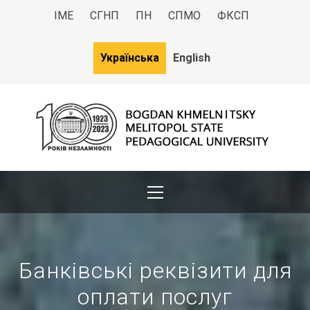
ІМЕ
СГНП
ПН
СПМО
ФКСП
Українська
English
МДПУ
Bogdan Khmelnitsky Melitopol State Pedagogical University
Банківські реквізити для
оплати послуг