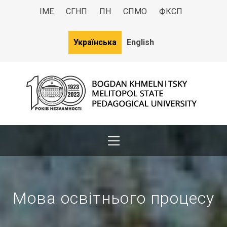
ІМЕ
СГНП
ПН
СПМО
ФКСП
Українська
English
МДПУ
Bogdan Khmelnitsky Melitopol State Pedagogical University
Мова освітнього процесу