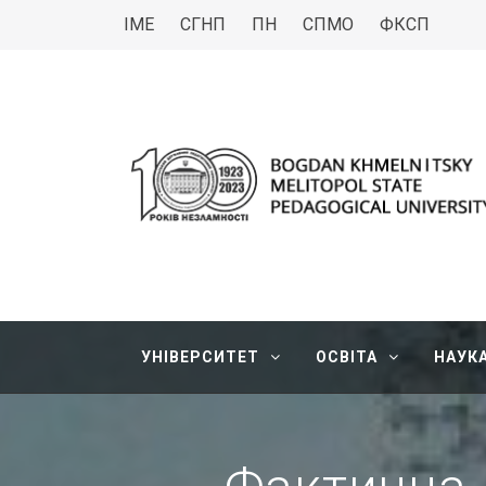
ІМЕ
СГНП
ПН
СПМО
ФКСП
МДПУ
Bogdan Khmelnitsky Melitopol State Pedagogica
УНІВЕРСИТЕТ
ОСВІТА
НАУК