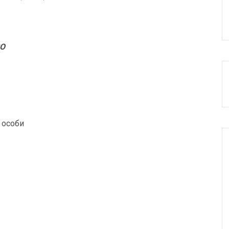
О
 особи