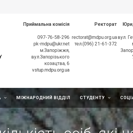
Приймальна комісія
Ректорат
Юри
097-76-58-296
rectorat@mdpu.org.ua
вул. Г
pk-mdpu@ukr.net
тел.(096) 21-61-372
м.Запоріжжя,
Запор
вул.Запорізького
козацтва, 6
l University
vstup.mdpu.org.ua
А
МІЖНАРОДНИЙ ВІДДІЛ
СТУДЕНТУ
СОЦІ