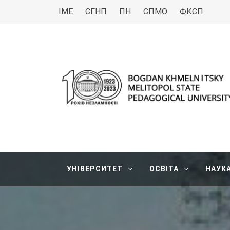
ІМЕ
СГНП
ПН
СПМО
ФКСП
МДПУ
Bogdan Khmelnitsky Melitopol State Pedagogica
УНІВЕРСИТЕТ
ОСВІТА
НАУК