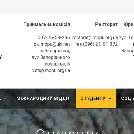
Приймальна комісія
Ректорат
Юри
097-76-58-296
rectorat@mdpu.org.ua
вул. Г
pk-mdpu@ukr.net
тел.(096) 21-61-372
м.Запоріжжя,
Запор
вул.Запорізького
козацтва, 6
l University
vstup.mdpu.org.ua
А
МІЖНАРОДНИЙ ВІДДІЛ
СТУДЕНТУ
СОЦІ