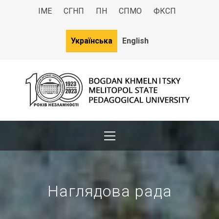
ІМЕ
СГНП
ПН
СПМО
ФКСП
Українська
English
МДПУ
Bogdan Khmelnitsky Melitopol State Pedagogical University
Наглядова рада