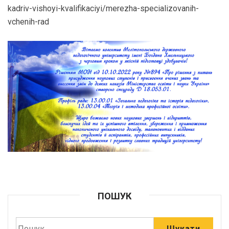
kadriv-
vishoyi-kvalifikaciyi/merezha-
specializovanih-
vchenih-rad
ПОШУК