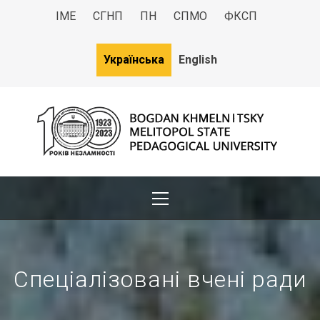
ІМЕ
СГНП
ПН
СПМО
ФКСП
Українська
English
МДПУ
Bogdan Khmelnitsky Melitopol State Pedagogical University
Спеціалізовані вчені ради