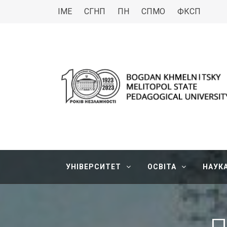
ІМЕ
СГНП
ПН
СПМО
ФКСП
МДПУ
Bogdan Khmelnitsky Melitopol State Pedagogica
УНІВЕРСИТЕТ
ОСВІТА
НАУК