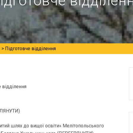
ідготовче відділен
и
>
Підготовче відділення
е відділення
ГЛЯНУТИ
)
итий шлях до вищої освіти» Мелітопольського