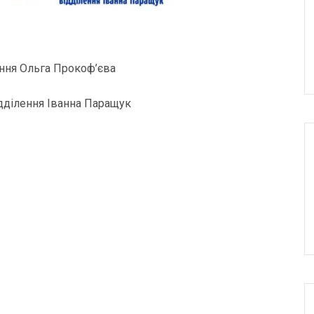
лення Ольга Прокоф’єва
ідділення Іванна Паращук