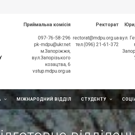
Приймальна комісія
Ректорат
Юри
097-76-58-296
rectorat@mdpu.org.ua
вул. Г
pk-mdpu@ukr.net
тел.(096) 21-61-372
м.Запоріжжя,
Запор
вул.Запорізького
козацтва, 6
l University
vstup.mdpu.org.ua
А
МІЖНАРОДНИЙ ВІДДІЛ
СТУДЕНТУ
СОЦІ