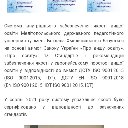
Система внутрішнього забезпечення якості вищої
освіти Мелітопольського державного педагогічного
університету імені Богдана Хмельницького базується
на основі вимог Закону України «Про вищу освіту»,
«Про освіту» та Стандартів і рекомендацій
забезпечення якості у європейському просторі вищої
освіти
у відповідності до вимог ДСТУ
ISO
9001:2015
(
ISO
9001:2015,
IDT
), ДСТУ
EN
ISO
9001:2018
(
EN
ISO
9001:2015,
IDT
ISO
9001:2015,
IDT).
У серпні 2021 року систему управління якості було
сертифіковано у відповідності до зазначених
стандартів.