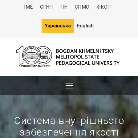
ІМЕ
СГНП
ПН
СПМО
ФКСП
Українська
English
МДПУ
Bogdan Khmelnitsky Melitopol State Pedagogical University
Система внутрішнього
забезпечення якості