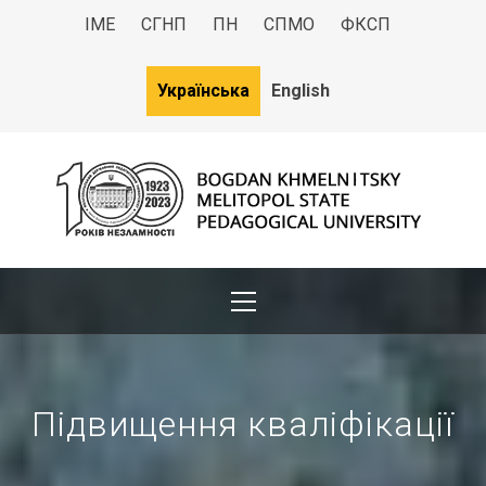
ІМЕ
СГНП
ПН
СПМО
ФКСП
Українська
English
МДПУ
Bogdan Khmelnitsky Melitopol State Pedagogical University
Підвищення кваліфікації