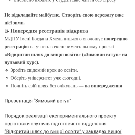
Не відкладайте майбутнє. Створіть свою перевагу вже
цієї зими.
Попередня реєстрація відкрита
📝
МДПУ імені Богдана Хмельницького оголошує
попередню
реєстрацію
на участь в експериментальному проєкті
«Відкритий шлях до вищої освіти» («Зимовий вступ» на
нульовий курс)
.
🔹
Зробіть свідомий крок до освіти.
🔹
Оберіть університет уже сьогодні.
🔹
Почніть свій шлях без очікувань —
на випередження
.
Презентація “Зимовий вступ”
Порядок реалізації експериментального проекту
підготовки слухачів підготовчого відділення
“Відкритий шлях до вищої освіти” у закладах вищої