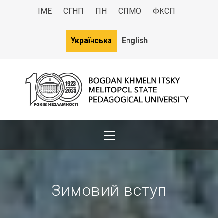
ІМЕ
СГНП
ПН
СПМО
ФКСП
Українська
English
МДПУ
Bogdan Khmelnitsky Melitopol State Pedagogical University
Зимовий вступ