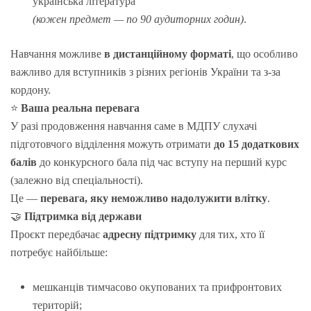
українська література
(кожен предмет — по 90 аудиторних годин)
.
Навчання можливе
в
дистанційному форматі
, що особливо
важливо для вступників з різних регіонів України та з-за
кордону.
⭐
Ваша реальна перевага
У разі продовження навчання саме в МДПУ слухачі
підготовчого відділення можуть отримати
до 15 додаткових
балів
до конкурсного бала під час вступу на перший курс
(залежно від спеціальності).
Це —
перевага, яку неможливо надолужити влітку
.
🤝
Підтримка від держави
Проєкт передбачає
адресну підтримку
для тих, хто її
потребує найбільше:
мешканців тимчасово окупованих та прифронтових
територій;