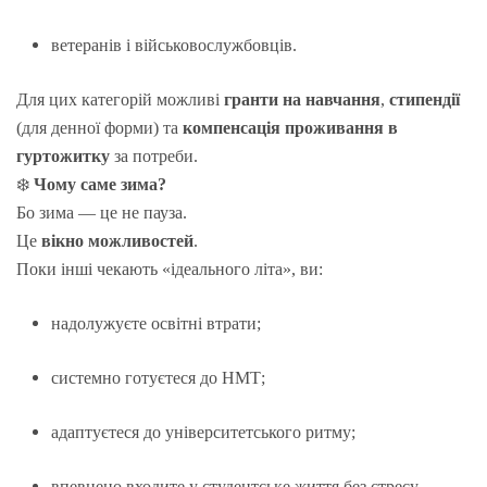
ветеранів і військовослужбовців.
Для цих категорій можливі
гранти на навчання
,
стипендії
(для денної форми) та
компенсація проживання в
гуртожитку
за потреби.
❄️
Чому саме зима?
Бо зима — це не пауза.
Це
вікно можливостей
.
Поки інші чекають «ідеального літа», ви:
надолужуєте освітні втрати;
системно готуєтеся до НМТ;
адаптуєтеся до університетського ритму;
впевнено входите у студентське життя без стресу.