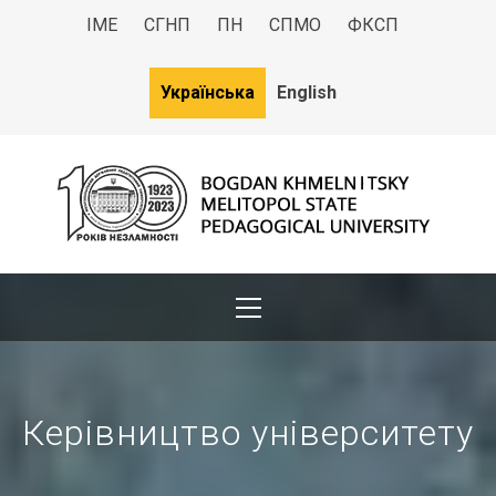
ІМЕ
СГНП
ПН
СПМО
ФКСП
Українська
English
МДПУ
Bogdan Khmelnitsky Melitopol State Pedagogical University
Керівництво університету