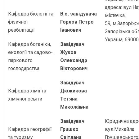
адреса: вул.Н
Кафедра біології та
В.о. завідувача
містечка,
фізичної
Горлов Петро
59, м.Запоріжж
реабілітації
Іванович
Запорізька обл
Україна, 69000
Кафедра ботаніки,
Завідувач
екології та садово-
Жуков
паркового
Олександр
господарства
Вікторович
Завідувач
Кафедра хімії та
Дюжикова
хімічної освіти
Тетяна
Миколаївна
Завідувач
Юридична адр
Кафедра географії
Гришко
вул.Михайла
та туризму
Світлана
Грушевського,