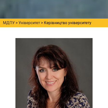
МДПУ
>
Університет
>
Керівництво університету