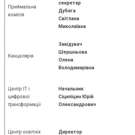
секретар
Приймальна
Дубяга
комісія
Світлана
Миколаївна
Завідувач
Шершньова
Канцелярія
Олена
Володимирівна
Центр ІТ і
Начальник
цифрової
Сіциліцин Юрій
трансформації
Олександрович
Центр освітніх
Директор