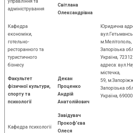
управління та
Світлана
адміністрування
Олександрівна
Кафедра
Юридична адр
економіки,
вул.Гетьманськ
готельно-
м.Мелітополь,
ресторанного та
Запорізька обл
туристичного
Україна, 7231
бізнесу
адреса: вул.Н
містечка,
Факультет
Декан
59, м.Запоріжж
фізичної культури,
Проценко
Запорізька обл
спорту та
Андрій
Україна, 69000
психології
Анатолійович
Завідувач
Прокоф’єва
Кафедра психології
Олеся