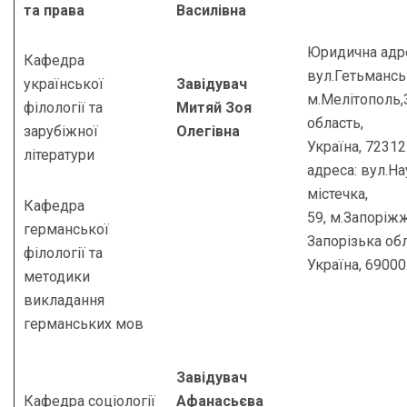
та права
Василівна
Юридична адр
Кафедра
вул.Гетьманськ
української
Завідувач
м.Мелітополь,
філології та
Митяй Зоя
область,
зарубіжної
Олегівна
Україна, 7231
літератури
адреса: вул.Н
містечка,
Кафедра
59, м.Запоріжж
германської
Запорізька обл
філології та
Україна, 69000
методики
викладання
германських мов
Завідувач
Кафедра соціології
Афанасьєва