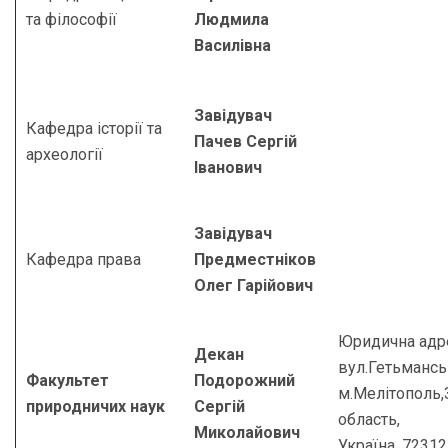
та філософії
Людмила
Василівна
Завідувач
Кафедра історії та
Пачев Сергій
археології
Іванович
Завідувач
Кафедра права
Предместніков
Олег Гарійович
Юридична адр
Декан
вул.Гетьманськ
Факультет
Подорожний
м.Мелітополь,
природничих наук
Сергій
область,
Миколайович
Україна, 7231