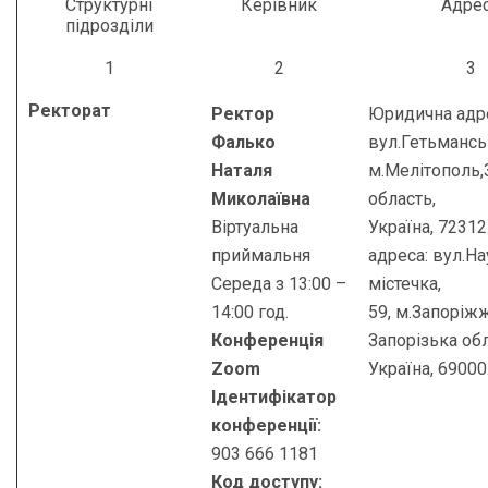
Структурні
Керівник
Адре
підрозділи
1
2
3
Ректорат
Ректор
Юридична адр
Фалько
вул.Гетьманськ
Наталя
м.Мелітополь,
Миколаївна
область,
Віртуальна
Україна, 7231
приймальня
адреса: вул.Н
Середа з 13:00 –
містечка,
14:00 год.
59, м.Запоріжж
Конференція
Запорізька обл
Zoom
Україна, 69000
Ідентифікатор
конференції:
903 666 1181
Код доступу: