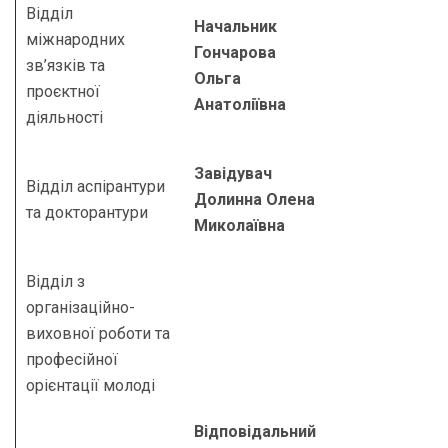
Відділ
Начальник
міжнародних
Гончарова
зв’язків та
Ольга
проєктної
Анатоліївна
діяльності
Завідувач
Відділ аспірантури
Долинна Олена
та докторантури
Миколаївна
Відділ з
організаційно-
виховної роботи та
професійної
орієнтації молоді
Відповідальний