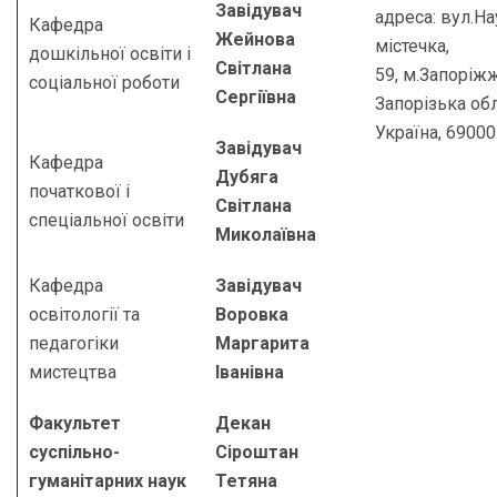
Завідувач
адреса: вул.Н
Кафедра
Жейнова
містечка,
дошкільної освіти і
Світлана
59, м.Запоріжж
соціальної роботи
Сергіївна
Запорізька обл
Україна, 69000
Завідувач
Кафедра
Дубяга
початкової і
Світлана
спеціальної освіти
Миколаївна
Кафедра
Завідувач
освітології та
Воровка
педагогіки
Маргарита
мистецтва
Іванівна
Факультет
Декан
суспільно-
Сіроштан
гуманітарних наук
Тетяна