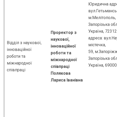
Юридична адр
вул.Гетьманськ
м.Мелітополь,
Запорізька обл
Україна, 7231
Проректор з
адреса: вул.Н
наукової,
Відділ з наукової,
містечка,
інноваційної
інноваційної
59, м.Запоріжж
роботи та
роботи та
Запорізька обл
міжнародної
міжнародної
Україна, 69000
співпраці
співпраці
Полякова
Лариса Іванівна