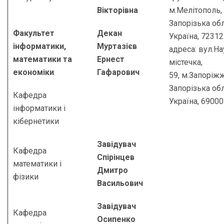
Вікторівна
м.Мелітополь,
Запорізька обл
Факультет
Декан
Україна, 7231
інформатики,
Муртазієв
адреса: вул.Н
математики та
Ернест
містечка,
економіки
Гафарович
59, м.Запоріжж
Запорізька обл
Кафедра
Україна, 69000
інформатики і
кібернетики
Завідувач
Кафедра
Спірінцев
математики і
Дмитро
фізики
Васильович
Завідувач
Кафедра
Осипенко