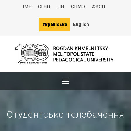
ІМЕ
СГНП
ПН
СПМО
ФКСП
Українська
English
МДПУ
Bogdan Khmelnitsky Melitopol State Pedagogical University
Студентське телебачення